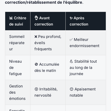
correction/rétablissement de l’équilibre
.
📊 Critère
👌 Avant
✨ Après
de suivi
correction
correction
Sommeil
❌ Peu profond,
✅ Meilleur
réparate
éveils
endormissement
ur
fréquents
Niveau
💪 Stabilité tout
🚫 Accumulée
de
au long de la
dès le matin
fatigue
journée
Gestion
😡 Irritabilité,
😊 Apaisement
des
nervosité
notable
émotions
Sensatio