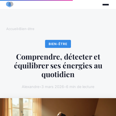
Accueil
›
Bien-être
BIEN-ÊTRE
Comprendre, détecter et
équilibrer ses énergies au
quotidien
Alexandre
•
3 mars 2026
•
6 min de lecture