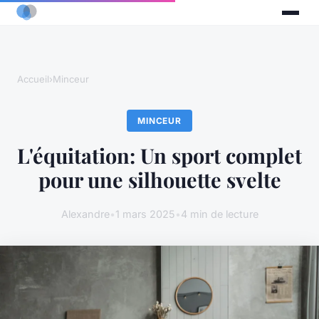
Accueil
›
Minceur
MINCEUR
L'équitation: Un sport complet
pour une silhouette svelte
Alexandre
•
1 mars 2025
•
4 min de lecture