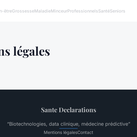
n-être
Grossesse
Maladie
Minceur
Professionnels
Santé
Seniors
s légales
Sante Declarations
“Biotechnologies, data clinique, médecine prédictive”
Mentions légales
Contact