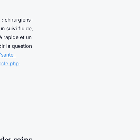
 : chirurgiens-
n suivi fluide,
é rapide et un
ir la question
/sante-
ccle.php
.
 des soins