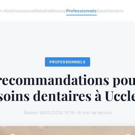
n-être
Grossesse
Maladie
Minceur
Professionnels
Santé
Seniors
PROFESSIONNELS
recommandations pou
soins dentaires à Uccl
Silvère
•
18/05/2026 15:16
•
10 min de lecture