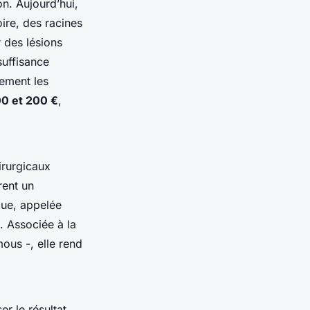
on. Aujourd’hui,
ire, des racines
 des lésions
suffisance
tement les
00 et 200 €
,
irurgicaux
rent un
que, appelée
n. Associée à la
mous -, elle rend
r le résultat