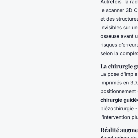
Autrefois, la ra
le scanner 3D C
et des structur
invisibles sur 
osseuse avant u
risques d’erreur
selon la comple
La chirurgie g
La pose d’impla
imprimés en 3D.
positionnement e
chirurgie guidé
piézochirurgie -
l’intervention p
Réalité augme
Avant même de co