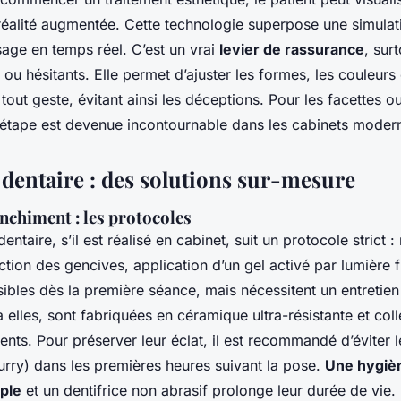
a réalité augmentée. Cette technologie superpose une simula
isage en temps réel. C’est un vrai
levier de rassurance
, sur
 ou hésitants. Elle permet d’ajuster les formes, les couleurs
tout geste, évitant ainsi les déceptions. Pour les facettes ou
te étape est devenue incontournable dans les cabinets moder
 dentaire : des solutions sur-mesure
anchiment : les protocoles
ntaire, s’il est réalisé en cabinet, suit un protocole strict 
ction des gencives, application d’un gel activé par lumière f
isibles dès la première séance, mais nécessitent un entretien 
à elles, sont fabriquées en céramique ultra-résistante et coll
ents. Pour préserver leur éclat, il est recommandé d’éviter l
urry) dans les premières heures suivant la pose.
Une hygiè
ple
et un dentifrice non abrasif prolonge leur durée de vie.