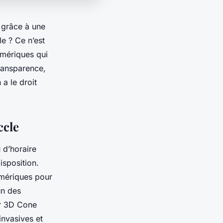
, grâce à une
e ? Ce n’est
numériques qui
transparence,
 a le droit
ccle
 d’horaire
isposition.
umériques pour
un des
er 3D Cone
nvasives et