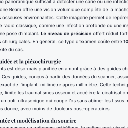
dio panoramique suffisait à détecter une carie ou une infecti
one Beam offre une vision volumique complète de la mâcho
es osseuses environnantes. Cette imagerie permet de repérer
une radio classique, comme une infection profonde ou une in
ne pose d’implant.
Le niveau de précision
offert réduit for
s chirurgicales. En général, ce type d’examen coûte entre
1
xité du cas.
uidée et la piézochirurgie
nts est désormais planifiée en amont grâce à des guides ch
 Ces guides, conçus à partir des données du scanner, assu
xact de l’implant, millimètre après millimètre. Cette techni
e
, limite les traumatismes osseux et accélère la cicatrisatio
 un outil ultrasonique qui coupe l’os sans abîmer les tissus 
lus douce, avec moins de douleurs post-opératoires.
ntée et modélisation du sourire
mmencer un traitement esthétique, le patient peut visualise