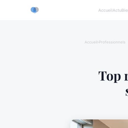
Accueil
Actu
Bie
Accueil
›
Professionnels
Top 