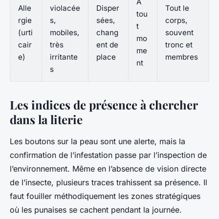
À
Alle
violacée
Disper
Tout le
tou
rgie
s,
sées,
corps,
t
(urti
mobiles,
chang
souvent
mo
cair
très
ent de
tronc et
me
e)
irritante
place
membres
nt
s
Les indices de présence à chercher
dans la literie
Les boutons sur la peau sont une alerte, mais la
confirmation de l’infestation passe par l’inspection de
l’environnement. Même en l’absence de vision directe
de l’insecte, plusieurs traces trahissent sa présence. Il
faut fouiller méthodiquement les zones stratégiques
où les punaises se cachent pendant la journée.