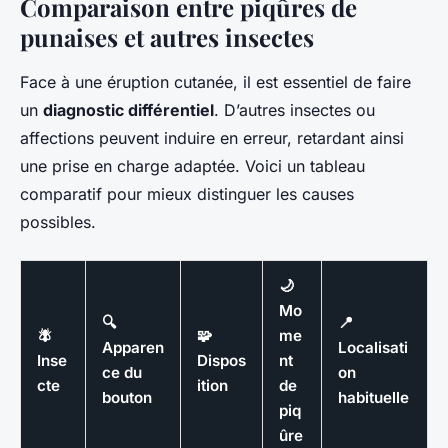
Comparaison entre piqûres de
punaises et autres insectes
Face à une éruption cutanée, il est essentiel de faire
un
diagnostic différentiel
. D’autres insectes ou
affections peuvent induire en erreur, retardant ainsi
une prise en charge adaptée. Voici un tableau
comparatif pour mieux distinguer les causes
possibles.
🌙
Mo
🔍
📍
🪰
🧩
me
Apparen
Localisati
Inse
Dispos
nt
ce du
on
cte
ition
de
bouton
habituelle
piq
ûre