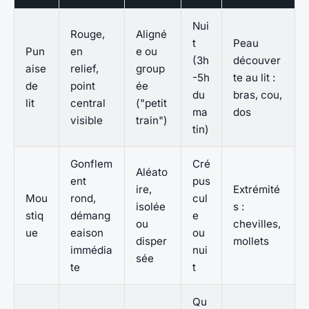
Nui
Rouge,
Aligné
t
Peau
Pun
en
e ou
(3h
découver
aise
relief,
group
-5h
te au lit :
de
point
ée
du
bras, cou,
lit
central
("petit
ma
dos
visible
train")
tin)
Gonflem
Cré
Aléato
ent
pus
ire,
Extrémité
Mou
rond,
cul
isolée
s :
stiq
démang
e
ou
chevilles,
ue
eaison
ou
disper
mollets
immédia
nui
sée
te
t
Qu