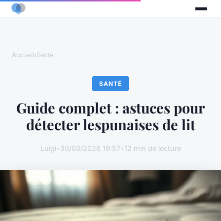
Accueil
›
Santé
SANTÉ
Guide complet : astuces pour
détecter lespunaises de lit
Luigi
•
30/03/2026 19:57
•
12 min de lecture