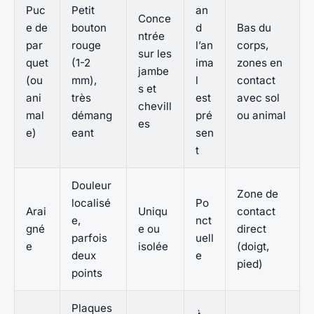
Puc
Petit
an
Conce
e de
bouton
d
Bas du
ntrée
par
rouge
l’an
corps,
sur les
quet
(1-2
ima
zones en
jambe
(ou
mm),
l
contact
s et
ani
très
est
avec sol
chevill
mal
démang
pré
ou animal
es
e)
eant
sen
t
Douleur
Zone de
localisé
Po
Arai
Uniqu
contact
e,
nct
gné
e ou
direct
parfois
uell
e
isolée
(doigt,
deux
e
pied)
points
Plaques