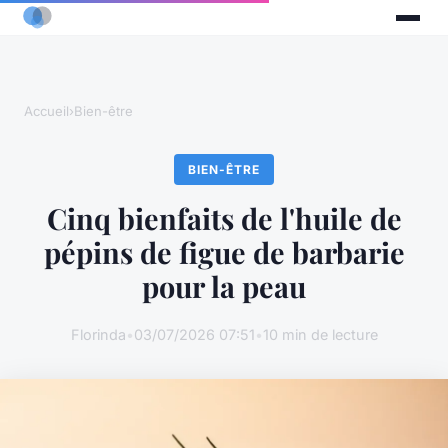
Accueil
›
Bien-être
BIEN-ÊTRE
Cinq bienfaits de l'huile de
pépins de figue de barbarie
pour la peau
Florinda
•
03/07/2026 07:51
•
10 min de lecture