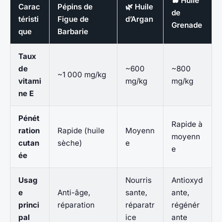
🫐 Huile
Carac
Pépins de
🌿 Huile
de
téristi
Figue de
d’Argan
Grenade
que
Barbarie
Taux
de
~600
~800
~1 000 mg/kg
vitami
mg/kg
mg/kg
ne E
Pénét
Rapide à
ration
Rapide (huile
Moyenn
moyenn
cutan
sèche)
e
e
ée
Usag
Nourris
Antioxyd
e
Anti-âge,
sante,
ante,
princi
réparation
réparatr
régénér
pal
ice
ante