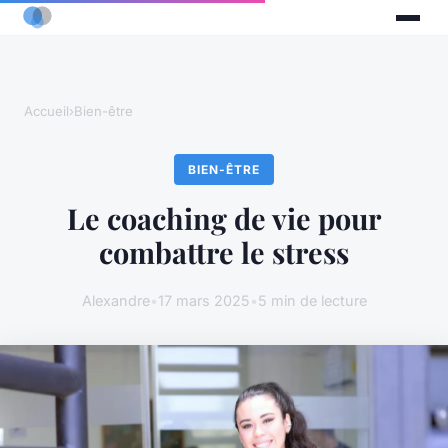
Accueil
›
Bien-être
BIEN-ÊTRE
Le coaching de vie pour
combattre le stress
Alexandre
•
17 mars 2025
•
5 min de lecture